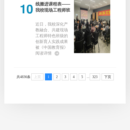
10
社会实践活动。该
线搬进课程表——
项目由校团委庞万
我校现场工程师班
兴老师担任领队，
育人模式获《中国
体育艺术部杜万新
教育报》专题报道
近日，我校深化产
老师担任项目负责
教融合、共建现场
人，团队成员包括
工程师特色班级的
来自自动化学院、
创新育人实践成果
数字商贸学院、创
被《中国教育报》
意设计学院、增材
刊发，文章题为“把
阅读详情
制造学院的8名学
生产线搬进课程
生。实践期间，团
表”，全方位报道我
队通过座谈交流、
校打通教育链、人
实地调研、方案设
才链与产业链，以
...
共4836条
上页
1
2
3
4
5
323
下页
计和成果汇...
真实生产场景重塑
职业教育课堂的改
革探索，为区域现
代职业教育高质量
发展提供可复制、
可推广的育人样
板。长期以来，传
统职业教育存在理
论教学与企业生产