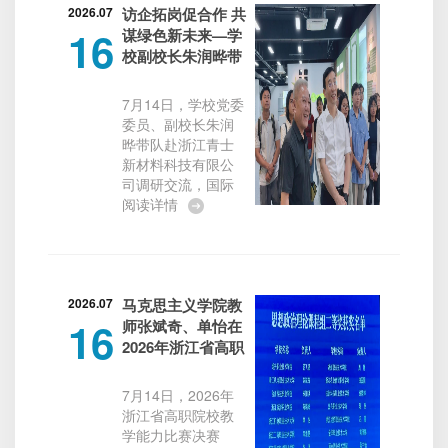
术+技...
年在深化教育教学
2026.07
访企拓岗促合作 共
16
改革、提升教师综
谋绿色新未来—学
合能力方面取得的
校副校长朱润晔带
显著成效。本次浙
队赴浙江青士新材
江省高职院校教学
料科技有限公司调
7月14日，学校党委
能力比赛决赛由浙
研交流
委员、副校长朱润
江省教育厅主办，
晔带队赴浙江青士
浙江工贸职业技术
新材料科技有限公
学院、嘉兴职业技
司调研交流，国际
术学院联合承办，
教育学院、国际交
阅读详情
从教学目标、教学
流合作处、产教融
设计、课堂实施、
合处等相关部门负
数字赋能、产教融
责人陪同，缅甸留
合、育人成效等六
学生代表参加。此
大维度对参赛...
次走访旨在深化产
2026.07
马克思主义学院教
16
教融合，精准对接
师张斌奇、单怡在
绿色新材料产业前
2026年浙江省高职
沿需求，探索校企
院校教学能力比赛
协同育人新模式。
中荣获二等奖
7月14日，2026年
公司创始人单伟明
浙江省高职院校教
先生热情接待并带
学能力比赛决赛
队参观，董事长单