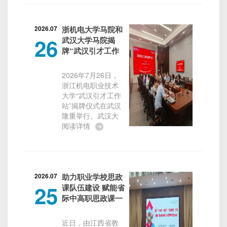
手感慨道：“你们年
程赶赴温州龙港，
轻人不远千里来到
将录取通知书亲手
这...
送到庄永皓同学手
2026.07
浙机电大学马院和
26
中。今年高考中，
武汉大学马院揭
庄永皓以606分的优
牌“武汉引才工作
异成绩被我校城市
站” 打造跨区域人
轨道交通信号与控
才引育新高地
2026年7月26日，
制技术专业录取。
浙江机电职业技术
这一分数刷新了全
大学“武汉引才工作
校的录取分数线，
站”揭牌仪式在武汉
成为社会对职业本
隆重举行。武汉大
科教育持续认可的
学马克思主义学院
阅读详情
一道亮丽风景。“祝
院长刘水静及思政
贺你！欢迎加入浙
教师代表，浙江机
江机电职业技术大
电职业技术大学马
学，成为智慧交通
克思主义学院院长
学院大家...
查广云、党总支书
2026.07
助力职业学校思政
25
记熊峰及思政教师
课队伍建设 赋能省
代表共同出席仪
际中高职思政课一
式。仪式由熊峰主
体化交流——马克
持。揭牌仪式上，
思主义学院查广云
近日，由江西省教
查广云院长首先向