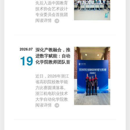
先后入选中国教育
办。副校长、党委
技术协会艺术设计
委员戴光麟出席开
专业委员会首批团
班式并作动员讲
体会员单位，并在
阅读详情
话，福建古田干部
第十届米兰设计周
学院副校长刘黄河
—中国高校设计学
致辞。学校部分中
科师生优秀作品展
层干部、马克思主
中获评“优秀组织
义学院教师代表等
奖”。7月17日，中
2026.07
深化产教融合，推
30...
19
国教育技术协会艺
进数字赋能：自动
术设计专业委员会
化学院教师团队首
成立大会在同济大
获省教学能力比赛
学召开。该专委会
一等奖
近日，2026年浙江
系国内聚焦数智化
省高职院校教学能
设计教育的国家级
力比赛圆满落幕。
权威学术组织，致
浙江机电职业技术
力于搭建“AI+艺术设
大学自动化学院教
计”教育协同创新平
师团队表现卓越，
阅读详情
台。经大会审议，
在全省百余支参赛
我院正式成为首批
队伍中脱颖而出，
团体会员单位。此
首获省级一等奖，
举标志着学院在“艺
充分展示了学院近