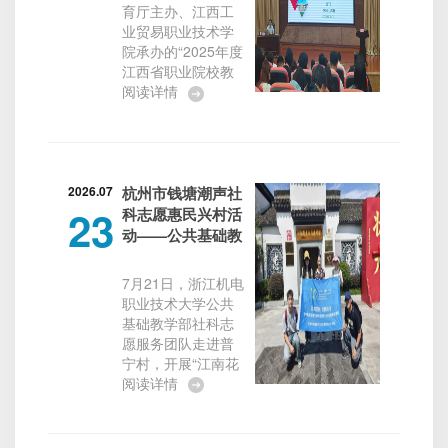
教授应邀赴赣职业
育厅主办、江西工
长期支持学校和学
学校思政课协作组
业贸易职业技术学
院发展的武汉大学
专题研修班作专题
院承办的“2025年度
马克思主义学院领
报告
江西省职业院校教
导及教师同仁表示
师素质提高计划
阅读详情
诚挚的感谢。查广
——职业学校思政
云指出，学校正全
课建设协作组专题
力冲刺“国内一流职
研修班”在江西靖安
业技术大学”目标，
举行。我校马克思
高层次人...
主义学院院长查广
2026.07
杭州市钱塘潮声社
23
云教授应邀赴赣为
科志愿惠民兴村活
来自江西省百余所
动——公共基础教
职业院校的思政课
学部社科志愿服务
骨干教师作了以大
团队走进普宁村
7月21日，浙江机电
中小思政课一体化
职业技术大学公共
引领职教“大思政
基础教学部社科志
课”内涵式发展为主
愿服务团队走进普
题的专题报告，助
宁村，开展“江南花
力浙赣职业学校思
魁·文脉薪传”——普
阅读详情
政课教师队伍建设
宁村及花漾仁和片
协作，受到参训教
区青年社科志愿服
师的广泛好评。本
务项目。此次活动