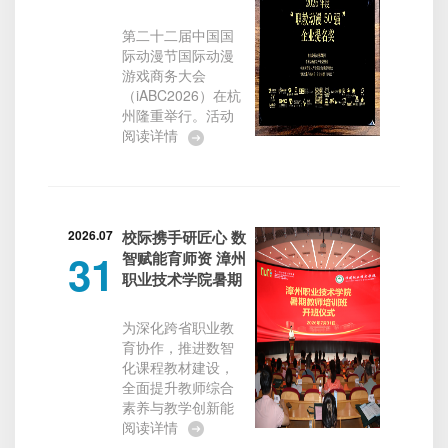
计学院获2026年
度“职教动漫50
第二十二届中国国
强”提名奖
际动漫节国际动漫
游戏商务大会
（iABC2026）在杭
州隆重举行。活动
汇聚全国百余所职
阅读详情
业院校、文创头部
企业及行业权威专
家，集中展示职教
文创专业育人成果
与创新发展态势。
2026.07
校际携手研匠心 数
31
凭借独具特色的校
智赋能育师资 漳州
企协同育人模式与
职业技术学院暑期
高质量原创人才培
教师培训班在浙江
养成效，浙江机电
机电职业技术大学
为深化跨省职业教
职业技术大学创意
顺利开班
育协作，推进数智
设计学院数字媒体
化课程教材建设，
艺术专业入围2026
全面提升教师综合
年度“职教动漫50
素养与教学创新能
强”提名奖。本次“职
力，7月31日上午，
阅读详情
教动漫50强”遴选由
漳州职业技术学院