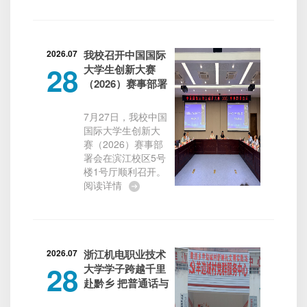
教育部职艺教指委
暑期教师培训班开
新动漫课题组、中
班仪式在浙江机电
国动画学会产业委
职业技术大学滨江
员会等多家...
校区综合楼四楼报
2026.07
我校召开中国国际
28
告厅顺利举行。浙
大学生创新大赛
江机电职业技术大
（2026）赛事部署
学党委委员、副校
会 全面启动暑期攻
长孙丽园、漳州职
坚备赛工作
7月27日，我校中国
业技术学院装备制
国际大学生创新大
造与车辆工程学院
赛（2026）赛事部
院长杨坤全、浙江
署会在滨江校区5号
机电职业技术大学
楼1号厅顺利召开。
增材制造学院院长
副校长孙丽园出席
阅读详情
边浩毅等两校领导
会议并讲话，各二
及相关工作人员、
级学院分管领导、
参训全体教师出席
专项辅导员、赛事
本次开班仪式，开
指导教师及参赛学
班仪式由增材...
生代表参会。会议
2026.07
浙江机电职业技术
28
由创新创业学院院
大学学子跨越千里
长林洁主持。本次
赴黔乡 把普通话与
会议集工作部署、
科技知识带进布依