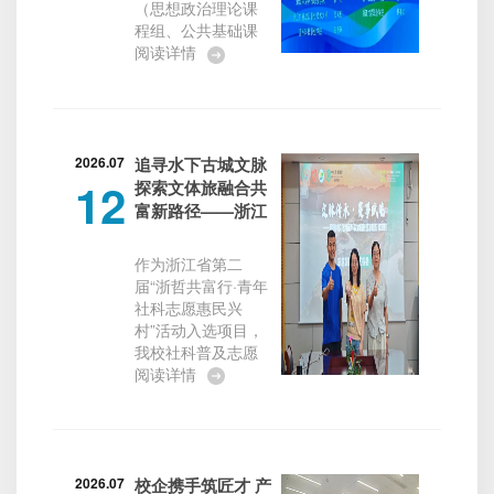
（思想政治理论课
泽钦、行政总监顾
程组、公共基础课
琼芳等陪同调研。
程组）在嘉兴职业
阅读详情
作为杭州绿色新材
技术学院圆满完成
料领域的后起之
各项赛程，顺利闭
秀，浙江青士新材
幕。浙江机电职业
料科技有限公司凭
技术大学马克思主
借其颠覆性的竹...
义学院张斌奇、单
2026.07
追寻水下古城文脉
12
怡两位教师在决赛
探索文体旅融合共
中发挥出色，荣获
富新路径——浙江
本次比赛思想政治
机电职业技术大学
理论课程组二等
社科普及志愿服务
作为浙江省第二
奖。2026年浙江省
团队赴姜家村开
届“浙哲共富行·青年
高职院校教学能力
展“文脉传承·赛事
社科志愿惠民兴
比赛于5月启动，共
赋能”文体旅融合
村”活动入选项目，
有来自全省50所高
志愿服务活动
我校社科普及志愿
职院校的141件作品
服务团队于7月6日
阅读详情
报名参赛。本次比
至9日赴淳安县姜家
赛采用网络评审与
村，围绕“文脉传
现场教学展示相结
承、赛事赋能、文
合的遴选方式，从
体旅融合”主题，开
理论阐释水平、教...
展为期四天的暑期
2026.07
校企携手筑匠才 产