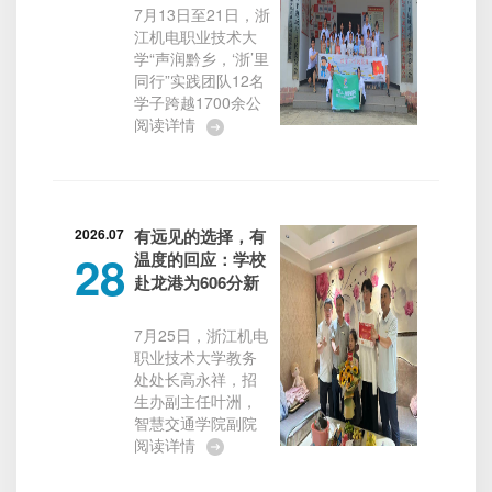
赛前动员、政策解
族村寨
7月13日至21日，浙
读于一体，旨在精
江机电职业技术大
准传达国赛最新文
学“声润黔乡，‘浙’里
件精神，系统拆解
同行”实践团队12名
2026年度赛事全新
学子跨越1700余公
规则，统筹部署暑
里，一路向西奔赴
阅读详情
期攻坚任务与下一
贵州省安顺市黄腊
阶段备赛重点，进
乡、刘官乡，开启
一步统一全校思
为期9天的推普专项
想、明晰备赛路
社会实践，将普通
径、压实各级责...
话与科技知识带进
2026.07
有远见的选择，有
28
布依族村寨。每天
温度的回应：学校
清晨，实践队员便
赴龙港为606分新
结伴徒步穿梭在田
生送达录取通知书
间小道，挨家挨户
7月25日，浙江机电
走访调研。田埂
职业技术大学教务
边、屋檐下，队员
处处长高永祥，招
们坐下来和村民促
生办副主任叶洲，
膝长谈，细致记录
智慧交通学院副院
大家学习语言的困
长姜键骏，以及专
阅读详情
难。几位布依族阿
业主任黄会明、副
姨紧紧拉住队员的
主任高雄一行，专