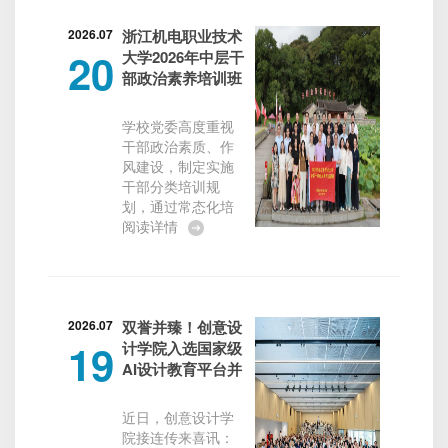
次研修班是江西省
既是浙江机电职业
落实教育...
技术大学公共基础
2026.07
浙江机电职业技术
20
教学部暑期社会实
大学2026年中层干
践活动，又是由杭
部政治素养培训班
州市社会科学界联
在古田圆满结业
合会、共青团杭州
学校党委高度重视
市委、杭州市农业
干部政治素质、作
农村局联合主办，
风建设，制定实施
中国农业银行杭州
干部分类培训规
分行独家支持的“杭
划，通过常态化培
州市钱塘潮声社科
训、挂职锻炼、一
阅读详情
志愿惠民兴村”活
线调研等多种途
动。普宁村地处余
径，着力提升干部
杭区仁和街道，
政治素质、履职能
是“花漾仁和”片区组
力和专业化水平。
团...
为进一步强化干部
2026.07
双誉并臻！创意设
19
政治素养锤炼，浙
计学院入选国家级
江机电职业技术大
AI设计教育平台并
学2026年中层干部
获米兰设计周国赛
政治素养培训班于7
优秀组织奖
近日，创意设计学
月13日-17日在福建
院接连传来喜讯：
古田干部学院举