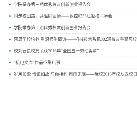
学院举办第三期优秀校友创新创业报告会
同走校园路，共温同窗情——数控0233班返校同学会
学院举办第二期优秀校友创新创业报告会
感恩学校培养 重温师生情谊——机械技术系机882班校友重聚母校
校刘云良校友荣获2016年“全国五一劳动奖章”
“机电文库”作品征集启事
岁月如歌 情谊如故 与你相约 风雨无阻——我校2016年校友返校