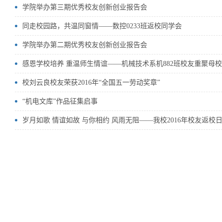
学院举办第三期优秀校友创新创业报告会
同走校园路，共温同窗情——数控0233班返校同学会
学院举办第二期优秀校友创新创业报告会
感恩学校培养 重温师生情谊——机械技术系机882班校友重聚母校
校刘云良校友荣获2016年“全国五一劳动奖章”
“机电文库”作品征集启事
岁月如歌 情谊如故 与你相约 风雨无阻——我校2016年校友返校